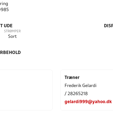
ring
0985
T UDE
DIS
STRØMPER
Sort
ORBEHOLD
Træner
Frederik Gelardi
/ 28265218
gelardi999@yahoo.dk