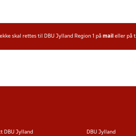
ke skal rettes til DBU Jylland Region 1 på
mail
eller på t
t DBU Jylland
DBU Jylland