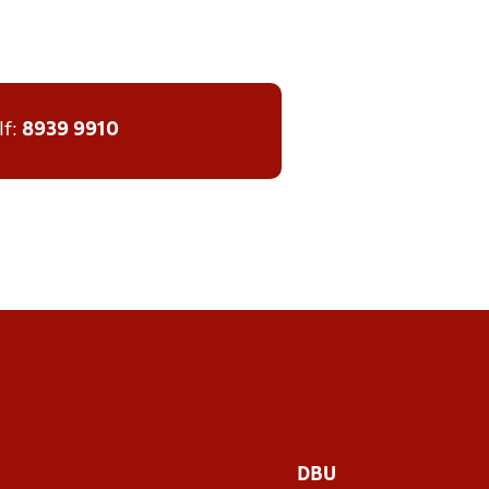
lf:
8939 9910
DBU