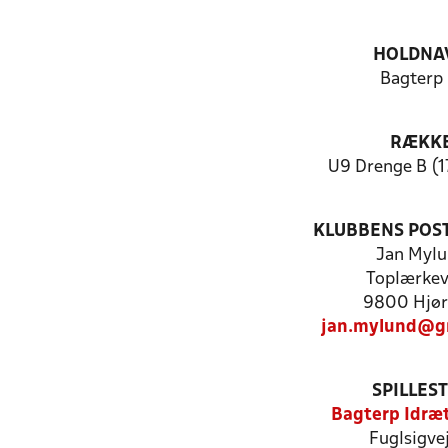
HOLDNA
Bagterp 
RÆKK
U9 Drenge B (1
KLUBBENS POS
Jan Myl
Toplærkev
9800 Hjør
jan.mylund@g
SPILLES
Bagterp Idræ
Fuglsigve