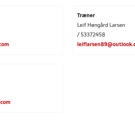
Træner
Leif Høngård Larsen
/ 53372458
.com
leiflarsen89@outlook.
.com