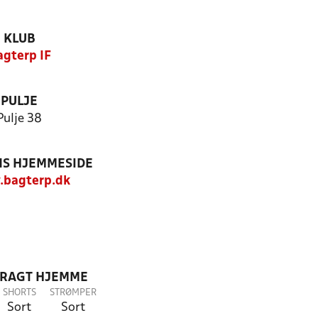
KLUB
agterp IF
PULJE
Pulje 38
S HJEMMESIDE
bagterp.dk
DRAGT HJEMME
SHORTS
STRØMPER
Sort
Sort