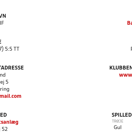
VN
IF
B
E
7) 5:5 TT
TADRESSE
KLUBBEN
und
www.
ej 5
ring
mail.com
TED
SPILLE
TRØJE
tsanlæg
Gul
j 52