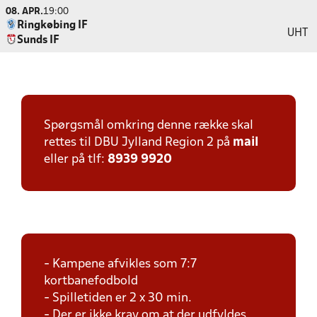
08. APR.
19:00
Ringkøbing IF
UHT
Sunds IF
Spørgsmål omkring denne række skal
rettes til DBU Jylland Region 2 på
mail
eller på tlf:
8939 9920
- Kampene afvikles som 7:7
kortbanefodbold
- Spilletiden er 2 x 30 min.
- Der er ikke krav om at der udfyldes