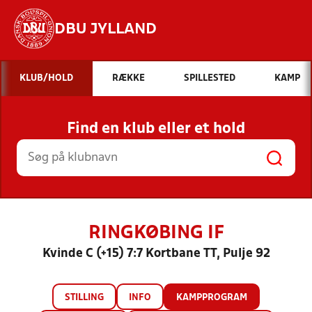
DBU JYLLAND
Hvad vil du søge efter?
KLUB/HOLD
RÆKKE
SPILLESTED
KAMP
INDHOLD OG NYHEDER
Find en klub eller et hold
STILLINGER, RESULTATER, KLUBBER OG
HOLD
RINGKØBING IF
Kvinde C (+15) 7:7 Kortbane TT, Pulje 92
STILLING
INFO
KAMPPROGRAM