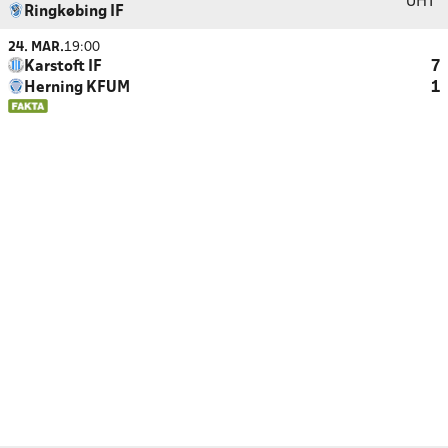
UHT
Ringkøbing IF
24. MAR.
19:00
Karstoft IF
7
Herning KFUM
1