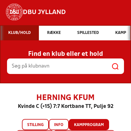
DBU JYLLAND
Hvad vil du søge efter?
KLUB/HOLD
RÆKKE
SPILLESTED
KAMP
INDHOLD OG NYHEDER
Find en klub eller et hold
STILLINGER, RESULTATER, KLUBBER OG
HOLD
HERNING KFUM
Kvinde C (+15) 7:7 Kortbane TT, Pulje 92
STILLING
INFO
KAMPPROGRAM