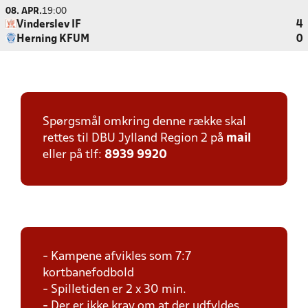
08. APR.
19:00
Vinderslev IF
4
Herning KFUM
0
Spørgsmål omkring denne række skal
rettes til DBU Jylland Region 2 på
mail
eller på tlf:
8939 9920
- Kampene afvikles som 7:7
kortbanefodbold
- Spilletiden er 2 x 30 min.
- Der er ikke krav om at der udfyldes