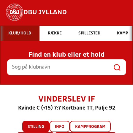
DBU JYLLAND
Hvad vil du søge efter?
KLUB/HOLD
RÆKKE
SPILLESTED
KAMP
INDHOLD OG NYHEDER
Find en klub eller et hold
STILLINGER, RESULTATER, KLUBBER OG
HOLD
VINDERSLEV IF
Kvinde C (+15) 7:7 Kortbane TT, Pulje 92
STILLING
INFO
KAMPPROGRAM