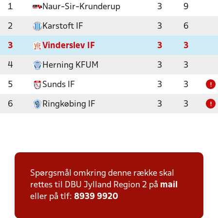
1
Naur-Sir-Krunderup
3
9
2
Karstoft IF
3
6
3
Vinderslev IF
3
3
4
Herning KFUM
3
3
5
Sunds IF
3
3
!
6
Ringkøbing IF
3
3
!
Spørgsmål omkring denne række skal
rettes til DBU Jylland Region 2 på
mail
eller på tlf:
8939 9920