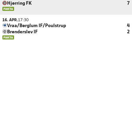
Hjørring FK
7
16. APR.
17:30
Vraa/Børglum IF/Poulstrup
4
Brønderslev IF
2