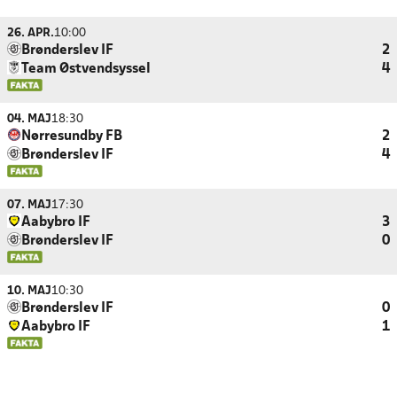
26. APR.
10:00
Brønderslev IF
2
Team Østvendsyssel
4
04. MAJ
18:30
Nørresundby FB
2
Brønderslev IF
4
07. MAJ
17:30
Aabybro IF
3
Brønderslev IF
0
10. MAJ
10:30
Brønderslev IF
0
Aabybro IF
1