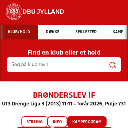
DBU JYLLAND
Hvad vil du søge efter?
KLUB/HOLD
RÆKKE
SPILLESTED
KAMP
INDHOLD OG NYHEDER
Find en klub eller et hold
STILLINGER, RESULTATER, KLUBBER OG
HOLD
BRØNDERSLEV IF
U13 Drenge Liga 3 (2013) 11:11 - forår 2026, Pulje 731
STILLING
INFO
KAMPPROGRAM