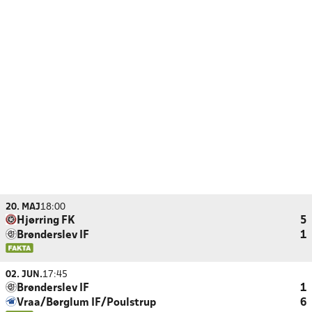
20. MAJ
18:00
Hjørring FK
5
Brønderslev IF
1
02. JUN.
17:45
Brønderslev IF
1
Vraa/Børglum IF/Poulstrup
6