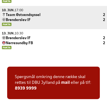
10. JUN.
17:00
Team Østvendsyssel
2
Brønderslev IF
2
13. JUN.
10:30
Brønderslev IF
2
Nørresundby FB
2
Spørgsmål omkring denne række skal
rettes til DBU Jylland på
mail
eller på tlf:
8939 9999