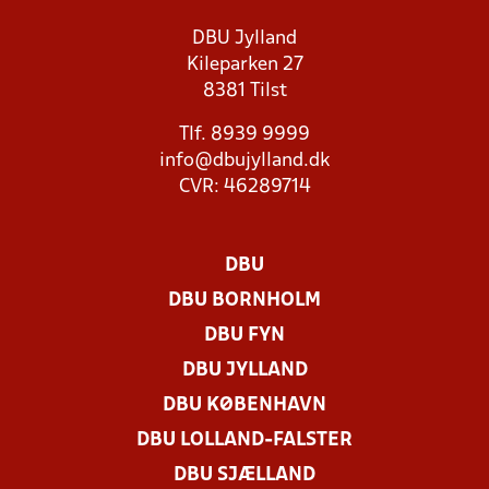
DBU Jylland
Kileparken 27
8381 Tilst
Tlf. 8939 9999
info@dbujylland.dk
CVR: 46289714
DBU
DBU BORNHOLM
DBU FYN
DBU JYLLAND
DBU KØBENHAVN
DBU LOLLAND-FALSTER
DBU SJÆLLAND