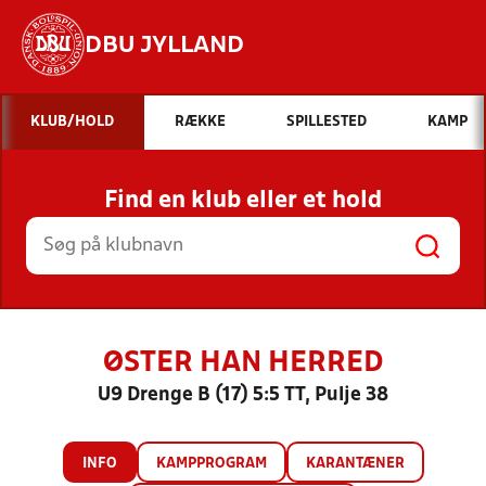
DBU JYLLAND
Hvad vil du søge efter?
KLUB/HOLD
RÆKKE
SPILLESTED
KAMP
INDHOLD OG NYHEDER
Find en klub eller et hold
STILLINGER, RESULTATER, KLUBBER OG
HOLD
ØSTER HAN HERRED
U9 Drenge B (17) 5:5 TT, Pulje 38
INFO
KAMPPROGRAM
KARANTÆNER