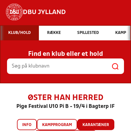
DBU JYLLAND
Hvad vil du søge efter?
KLUB/HOLD
RÆKKE
SPILLESTED
KAMP
INDHOLD OG NYHEDER
Find en klub eller et hold
STILLINGER, RESULTATER, KLUBBER OG
HOLD
ØSTER HAN HERRED
Pige Festival U10 Pi B - 19/4 i Bagterp IF
INFO
KAMPPROGRAM
KARANTÆNER