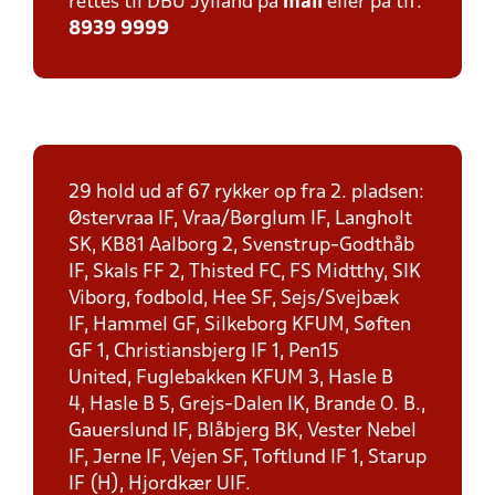
rettes til DBU Jylland på
mail
eller på tlf:
8939 9999
29 hold ud af 67 rykker op fra 2. pladsen:
Østervraa IF, Vraa/Børglum IF, Langholt
SK, KB81 Aalborg 2, Svenstrup-Godthåb
IF, Skals FF 2, Thisted FC, FS Midtthy, SIK
Viborg, fodbold, Hee SF, Sejs/Svejbæk
IF, Hammel GF, Silkeborg KFUM, Søften
GF 1, Christiansbjerg IF 1, Pen15
United, Fuglebakken KFUM 3, Hasle B
4, Hasle B 5, Grejs-Dalen IK, Brande O. B.,
Gauerslund IF, Blåbjerg BK, Vester Nebel
IF, Jerne IF, Vejen SF, Toftlund IF 1, Starup
IF (H), Hjordkær UIF.