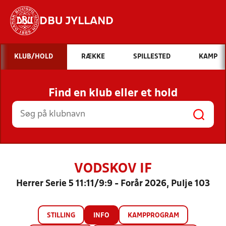
DBU JYLLAND
Hvad vil du søge efter?
KLUB/HOLD
RÆKKE
SPILLESTED
KAMP
INDHOLD OG NYHEDER
Find en klub eller et hold
STILLINGER, RESULTATER, KLUBBER OG
HOLD
VODSKOV IF
Herrer Serie 5 11:11/9:9 - Forår 2026, Pulje 103
STILLING
INFO
KAMPPROGRAM