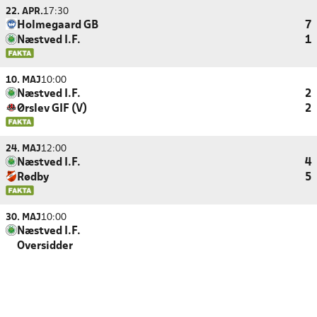
22. APR.
17:30
Holmegaard GB
7
Næstved I.F.
1
10. MAJ
10:00
Næstved I.F.
2
Ørslev GIF (V)
2
24. MAJ
12:00
Næstved I.F.
4
Rødby
5
30. MAJ
10:00
Næstved I.F.
Oversidder