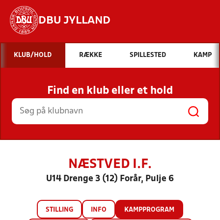
DBU JYLLAND
Hvad vil du søge efter?
KLUB/HOLD
RÆKKE
SPILLESTED
KAMP
INDHOLD OG NYHEDER
Find en klub eller et hold
STILLINGER, RESULTATER, KLUBBER OG
HOLD
NÆSTVED I.F.
U14 Drenge 3 (12) Forår, Pulje 6
STILLING
INFO
KAMPPROGRAM