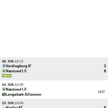
08. JUN.
18:15
Vordingborg IF
2
Næstved I.F.
6
14. JUN.
10:00
Næstved I.F.
UHT
Langebæk Alliancen
15. JUN.
18:00