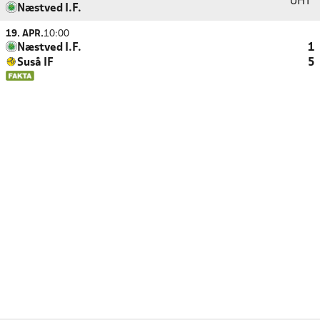
UHT
Næstved I.F.
19. APR.
10:00
Næstved I.F.
1
Suså IF
5