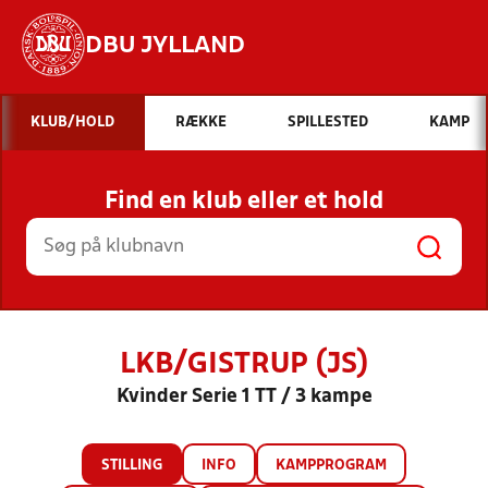
DBU JYLLAND
Hvad vil du søge efter?
KLUB/HOLD
RÆKKE
SPILLESTED
KAMP
INDHOLD OG NYHEDER
Find en klub eller et hold
STILLINGER, RESULTATER, KLUBBER OG
HOLD
LKB/GISTRUP (JS)
Kvinder Serie 1 TT / 3 kampe
STILLING
INFO
KAMPPROGRAM