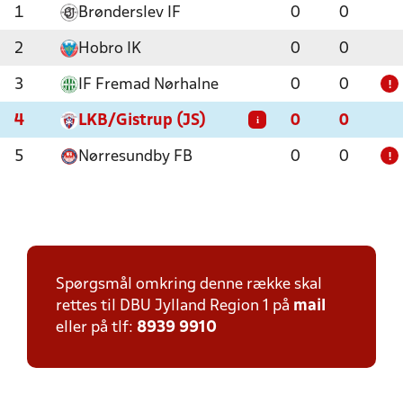
1
Brønderslev IF
0
0
2
Hobro IK
0
0
3
IF Fremad Nørhalne
0
0
!
4
LKB/Gistrup (JS)
0
0
i
5
Nørresundby FB
0
0
!
Spørgsmål omkring denne række skal
rettes til DBU Jylland Region 1 på
mail
eller på tlf:
8939 9910