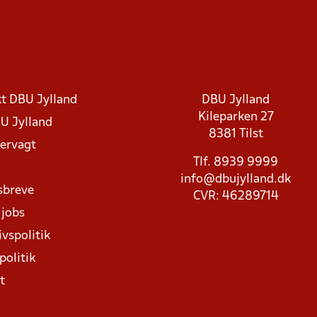
t DBU Jylland
DBU Jylland
Kileparken 27
U Jylland
8381 Tilst
rvagt
Tlf. 8939 9999
info@dbujylland.dk
sbreve
CVR: 46289714
 jobs
ivspolitik
politik
t