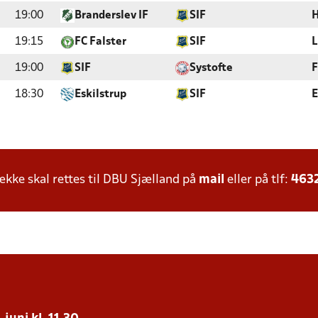
19:00
Branderslev IF
SIF
H
19:15
FC Falster
SIF
L
19:00
SIF
Systofte
F
18:30
Eskilstrup
SIF
E
ke skal rettes til DBU Sjælland på
mail
eller på tlf:
463