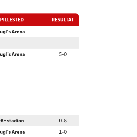
PILLESTED
RESULTAT
ugl´s Arena
ugl´s Arena
5
-
0
K+ stadion
0
-
8
ugl´s Arena
1
-
0