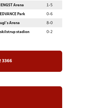
ENGST Arena
1
-
5
EDVANCE Park
0
-
6
ugl´s Arena
8
-
0
skilstrup stadion
0
-
2
2 3366