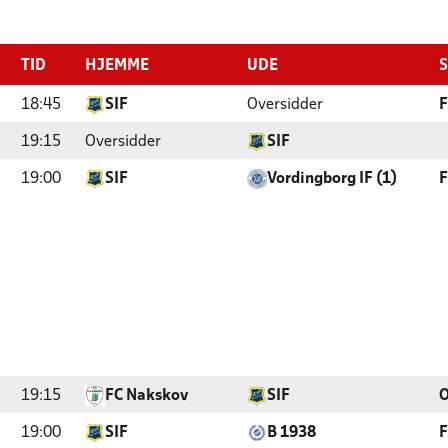
TID
HJEMME
UDE
S
18:45
SIF
Oversidder
F
19:15
Oversidder
SIF
19:00
SIF
Vordingborg IF (1)
F
19:15
FC Nakskov
SIF
O
19:00
SIF
B 1938
F