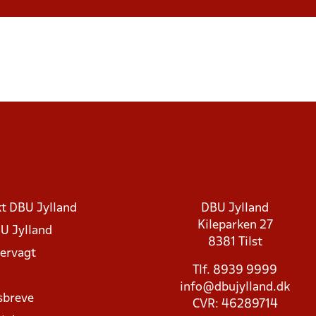
t DBU Jylland
DBU Jylland
Kileparken 27
U Jylland
8381 Tilst
rvagt
Tlf. 8939 9999
info@dbujylland.dk
sbreve
CVR: 46289714