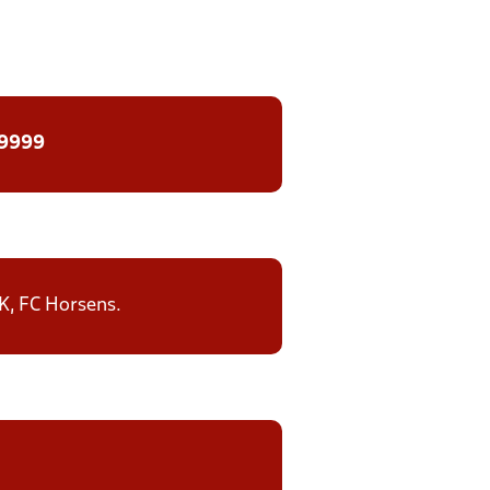
 9999
IK, FC Horsens.