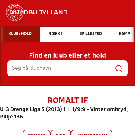
DBU JYLLAND
Hvad vil du søge efter?
KLUB/HOLD
RÆKKE
SPILLESTED
KAMP
INDHOLD OG NYHEDER
Find en klub eller et hold
STILLINGER, RESULTATER, KLUBBER OG
HOLD
ROMALT IF
U13 Drenge Liga 5 (2013) 11:11/9:9 - Vinter ombryd,
Pulje 136