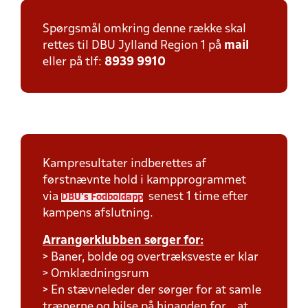
Spørgsmål omkring denne række skal
rettes til DBU Jylland Region 1 på
mail
eller på tlf:
8939 9910
Kampresultater indberettes af
førstnævnte hold i kampprogrammet
via
senest 1 time efter
DBU's Fodboldapp
kampens afslutning.
Arrangørklubben sørger for:
> Baner, bolde og overtræksveste er klar
> Omklædningsrum
> En stævneleder der sørger for at samle
trænerne og hilse på hinanden for at