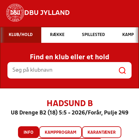
DBU JYLLAND
Hvad vil du søge efter?
KLUB/HOLD
RÆKKE
SPILLESTED
KAMP
INDHOLD OG NYHEDER
Find en klub eller et hold
STILLINGER, RESULTATER, KLUBBER OG
HOLD
HADSUND B
U8 Drenge B2 (18) 5:5 - 2026/Forår, Pulje 249
INFO
KAMPPROGRAM
KARANTÆNER