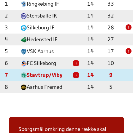
1
Ringkøbing IF
14
33
2
Stensballe IK
14
32
3
Silkeborg IF
14
28
!
4
Hedensted IF
14
27
5
VSK Aarhus
14
17
!
6
FC Silkeborg
14
10
i
7
Stavtrup/Viby
14
9
i
8
Aarhus Fremad
14
5
Spørgsmål omkring denne række skal