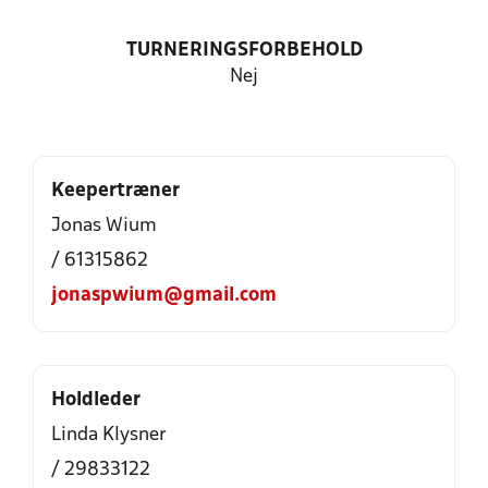
TURNERINGSFORBEHOLD
Nej
Keepertræner
Jonas Wium
/ 61315862
jonaspwium@gmail.com
Holdleder
Linda Klysner
/ 29833122