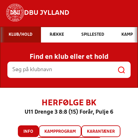
DBU JYLLAND
Hvad vil du søge efter?
KLUB/HOLD
RÆKKE
SPILLESTED
KAMP
INDHOLD OG NYHEDER
Find en klub eller et hold
STILLINGER, RESULTATER, KLUBBER OG
HOLD
HERFØLGE BK
U11 Drenge 3 8:8 (15) Forår, Pulje 6
INFO
KAMPPROGRAM
KARANTÆNER