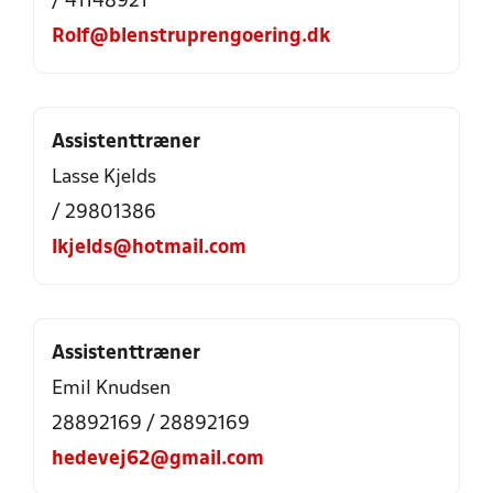
/ 41148921
Rolf@blenstruprengoering.dk
Assistenttræner
Lasse Kjelds
/ 29801386
lkjelds@hotmail.com
Assistenttræner
Emil Knudsen
28892169 / 28892169
hedevej62@gmail.com