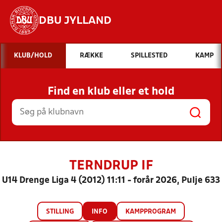
DBU JYLLAND
Hvad vil du søge efter?
KLUB/HOLD
RÆKKE
SPILLESTED
KAMP
INDHOLD OG NYHEDER
Find en klub eller et hold
STILLINGER, RESULTATER, KLUBBER OG
HOLD
TERNDRUP IF
U14 Drenge Liga 4 (2012) 11:11 - forår 2026, Pulje 633
STILLING
INFO
KAMPPROGRAM