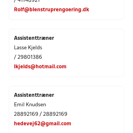
/ 41148921
Rolf@blenstruprengoering.dk
Assistenttræner
Lasse Kjelds
/ 29801386
lkjelds@hotmail.com
Assistenttræner
Emil Knudsen
28892169 / 28892169
hedevej62@gmail.com