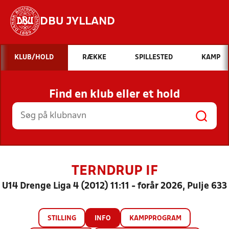
DBU JYLLAND
Hvad vil du søge efter?
KLUB/HOLD
RÆKKE
SPILLESTED
KAMP
INDHOLD OG NYHEDER
Find en klub eller et hold
STILLINGER, RESULTATER, KLUBBER OG
HOLD
TERNDRUP IF
U14 Drenge Liga 4 (2012) 11:11 - forår 2026, Pulje 633
STILLING
INFO
KAMPPROGRAM