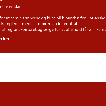
:
este er klar
 for at samle trænerne og hilse på hinanden for at ønsk
ed kampleder med mindre andet er aftalt.
r til regionskontoret og sørge for at alle hold får 2 kam
o her