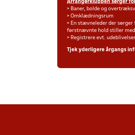
Arrangørklubben sørger for
> Baner, bolde og overtræksv
> Omklædningsrum
> En stævneleder der sørger
førstnævnte hold stiller m
> Registrere evt. udeblivelse
Tjek yderligere årgangs inf