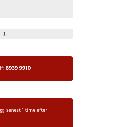
1
lf:
8939 9910
senest 1 time efter
pp