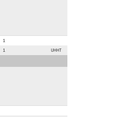
1
1
UHHT