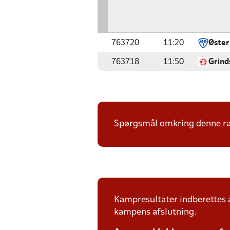
763720
11:20
Øster
763718
11:50
Grind
Spørgsmål omkring denne ræk
Kampresultater indberettes
kampens afslutning.