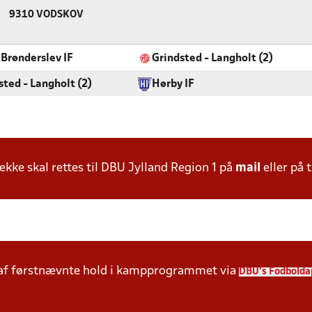
9310 VODSKOV
 Brønderslev IF
Grindsted - Langholt (2)
sted - Langholt (2)
Hørby IF
ke skal rettes til DBU Jylland Region 1 på
mail
eller på t
 af førstnævnte hold i kampprogrammet via
DBU's Fodbolda