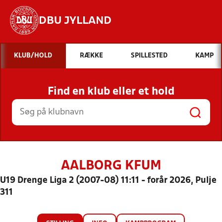
DBU JYLLAND
Hvad vil du søge efter?
KLUB/HOLD
RÆKKE
SPILLESTED
KAMP
INDHOLD OG NYHEDER
Find en klub eller et hold
STILLINGER, RESULTATER, KLUBBER OG
HOLD
AALBORG KFUM
U19 Drenge Liga 2 (2007-08) 11:11 - forår 2026, Pulje
311