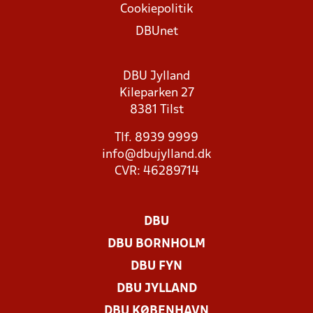
Cookiepolitik
DBUnet
DBU Jylland
Kileparken 27
8381 Tilst
Tlf. 8939 9999
info@dbujylland.dk
CVR: 46289714
DBU
DBU BORNHOLM
DBU FYN
DBU JYLLAND
DBU KØBENHAVN