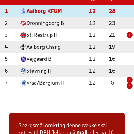
1
Aalborg KFUM
12
28
2
Dronningborg B
12
23
3
St. Restrup IF
12
21
!
4
Aalborg Chang
12
19
5
Vejgaard B
12
16
6
Støvring IF
12
16
!
7
Vraa/Børglum IF
12
0
!
Spørgsmål omkring denne række skal
rettes til DBU Jylland på
mail
eller på tlf: