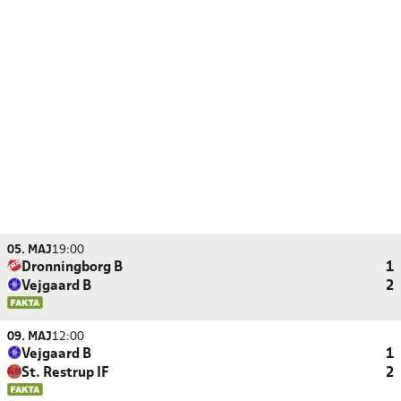
05. MAJ
19:00
Dronningborg B
1
Vejgaard B
2
09. MAJ
12:00
Vejgaard B
1
St. Restrup IF
2