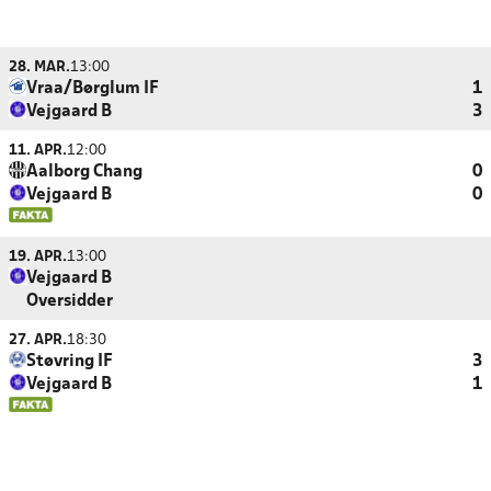
28. MAR.
13:00
Vraa/Børglum IF
1
Vejgaard B
3
11. APR.
12:00
Aalborg Chang
0
Vejgaard B
0
19. APR.
13:00
Vejgaard B
Oversidder
27. APR.
18:30
Støvring IF
3
Vejgaard B
1