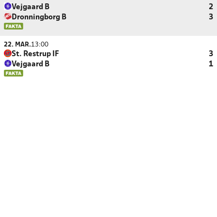
Vejgaard B
2
Dronningborg B
3
22. MAR.
13:00
St. Restrup IF
3
Vejgaard B
1