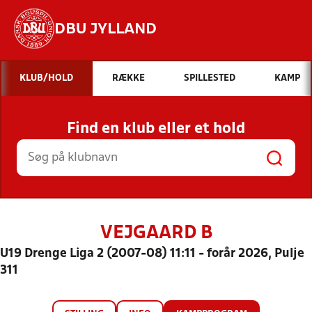
DBU JYLLAND
Hvad vil du søge efter?
KLUB/HOLD
RÆKKE
SPILLESTED
KAMP
INDHOLD OG NYHEDER
Find en klub eller et hold
STILLINGER, RESULTATER, KLUBBER OG
HOLD
VEJGAARD B
U19 Drenge Liga 2 (2007-08) 11:11 - forår 2026, Pulje
311