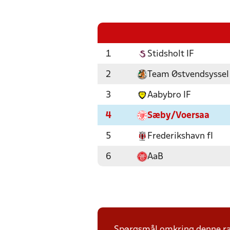
1
Stidsholt IF
2
Team Østvendsyssel
3
Aabybro IF
4
Sæby/Voersaa
5
Frederikshavn fI
6
AaB
Spørgsmål omkring denne ræk