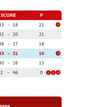
SCORE
P
33
-
18
21
!
32
-
20
21
38
-
27
18
33
-
31
16
!
30
-
26
13
2
-
46
0
!
!
!
 9999