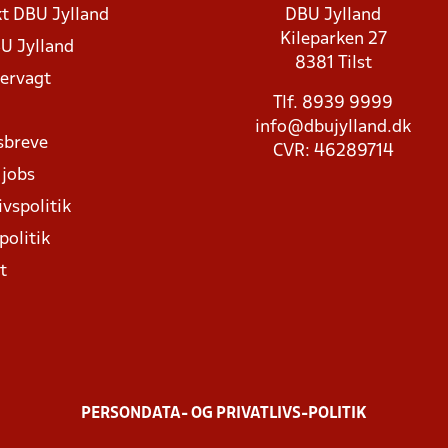
t DBU Jylland
DBU Jylland
Kileparken 27
U Jylland
8381 Tilst
rvagt
Tlf. 8939 9999
info@dbujylland.dk
sbreve
CVR: 46289714
 jobs
ivspolitik
politik
t
PERSONDATA- OG PRIVATLIVS-POLITIK