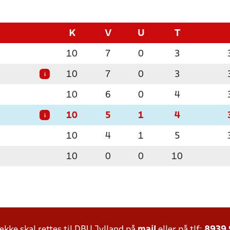
K
V
U
T
10
7
0
3
10
7
0
3
i
10
6
0
4
10
5
1
4
i
10
4
1
5
10
0
0
10
ke skal rettes til DBU Jylland på
mail
eller på tlf:
8939