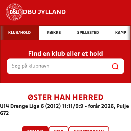
DBU JYLLAND
Hvad vil du søge efter?
KLUB/HOLD
RÆKKE
SPILLESTED
KAMP
INDHOLD OG NYHEDER
Find en klub eller et hold
STILLINGER, RESULTATER, KLUBBER OG
HOLD
ØSTER HAN HERRED
U14 Drenge Liga 6 (2012) 11:11/9:9 - forår 2026, Pulje
672