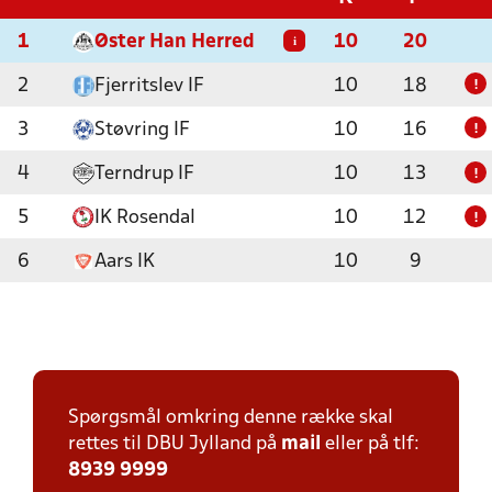
1
Øster Han Herred
10
20
i
2
Fjerritslev IF
10
18
!
3
Støvring IF
10
16
!
4
Terndrup IF
10
13
!
5
IK Rosendal
10
12
!
6
Aars IK
10
9
Spørgsmål omkring denne række skal
rettes til DBU Jylland på
mail
eller på tlf:
8939 9999