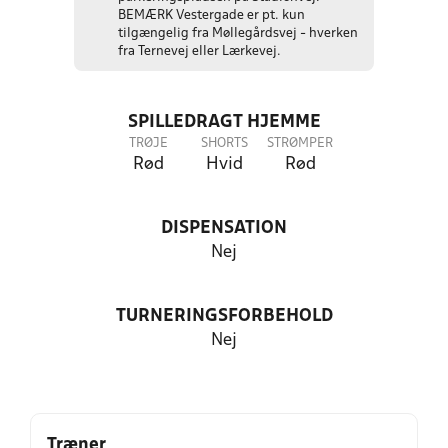
BEMÆRK Vestergade er pt. kun
tilgængelig fra Møllegårdsvej - hverken
fra Ternevej eller Lærkevej.
SPILLEDRAGT HJEMME
TRØJE
SHORTS
STRØMPER
Rød
Hvid
Rød
DISPENSATION
Nej
TURNERINGSFORBEHOLD
Nej
Træner