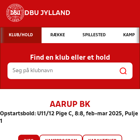
DBU JYLLAND
Hvad vil du søge efter?
KLUB/HOLD
RÆKKE
SPILLESTED
KAMP
INDHOLD OG NYHEDER
Find en klub eller et hold
STILLINGER, RESULTATER, KLUBBER OG
HOLD
AARUP BK
Opstartsbold: U11/12 Pige C, 8:8, feb-mar 2025, Pulje
1