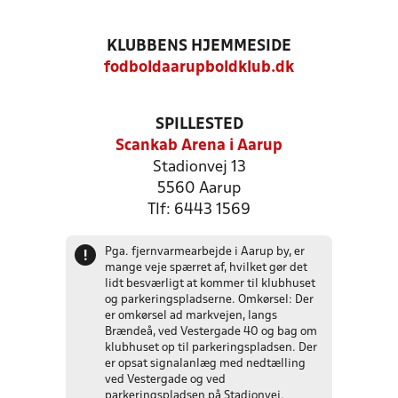
KLUBBENS HJEMMESIDE
fodboldaarupboldklub.dk
SPILLESTED
Scankab Arena i Aarup
Stadionvej 13
5560 Aarup
Tlf: 6443 1569
Pga. fjernvarmearbejde i Aarup by, er
!
mange veje spærret af, hvilket gør det
lidt besværligt at kommer til klubhuset
og parkeringspladserne. Omkørsel: Der
er omkørsel ad markvejen, langs
Brændeå, ved Vestergade 40 og bag om
klubhuset op til parkeringspladsen. Der
er opsat signalanlæg med nedtælling
ved Vestergade og ved
parkeringspladsen på Stadionvej.