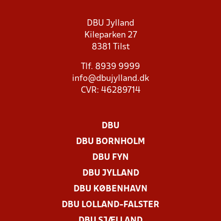
DBU Jylland
Kileparken 27
8381 Tilst
Tlf. 8939 9999
info@dbujylland.dk
CVR: 46289714
DBU
DBU BORNHOLM
DBU FYN
DBU JYLLAND
DBU KØBENHAVN
DBU LOLLAND-FALSTER
DBU SJÆLLAND