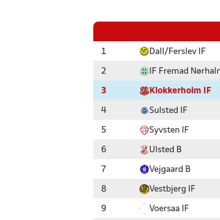
1
Dall/Ferslev IF
2
IF Fremad Nørhal
3
Klokkerholm IF
4
Sulsted IF
5
Syvsten IF
6
Ulsted B
7
Vejgaard B
8
Vestbjerg IF
9
Voersaa IF