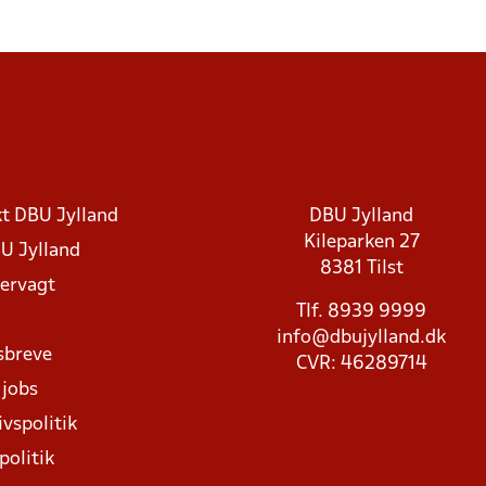
t DBU Jylland
DBU Jylland
Kileparken 27
U Jylland
8381 Tilst
rvagt
Tlf. 8939 9999
info@dbujylland.dk
sbreve
CVR: 46289714
 jobs
ivspolitik
politik