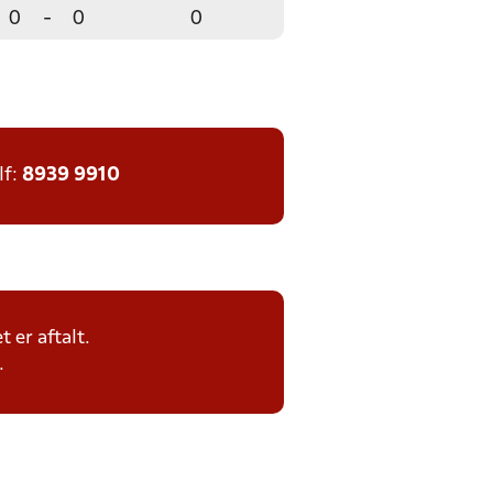
0
-
0
0
lf:
8939 9910
 er aftalt.
.