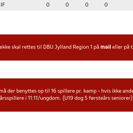
 IF
0
0
0
0
ke skal rettes til DBU Jylland Region 1 på
mail
eller på t
å der benyttes op til 16 spillere pr. kamp - hvis ikke andet
årsspillere i 11:11/ungdom. (U19 dog 5 førsteårs seniorer)