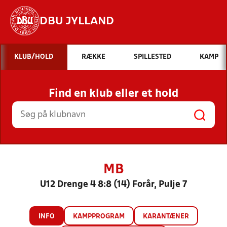
DBU JYLLAND
Hvad vil du søge efter?
KLUB/HOLD
RÆKKE
SPILLESTED
KAMP
INDHOLD OG NYHEDER
Find en klub eller et hold
STILLINGER, RESULTATER, KLUBBER OG
HOLD
MB
U12 Drenge 4 8:8 (14) Forår, Pulje 7
INFO
KAMPPROGRAM
KARANTÆNER