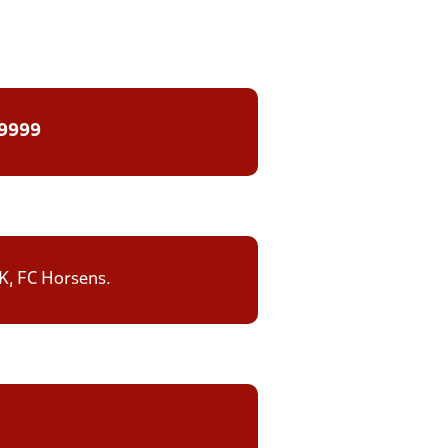
 9999
IK, FC Horsens.