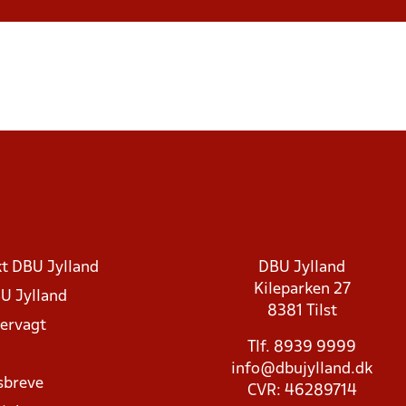
t DBU Jylland
DBU Jylland
Kileparken 27
U Jylland
8381 Tilst
rvagt
Tlf. 8939 9999
info@dbujylland.dk
sbreve
CVR: 46289714