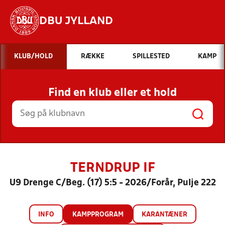
DBU JYLLAND
Hvad vil du søge efter?
KLUB/HOLD
RÆKKE
SPILLESTED
KAMP
INDHOLD OG NYHEDER
Find en klub eller et hold
STILLINGER, RESULTATER, KLUBBER OG
HOLD
TERNDRUP IF
U9 Drenge C/Beg. (17) 5:5 - 2026/Forår, Pulje 222
INFO
KAMPPROGRAM
KARANTÆNER