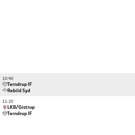
10:40
Terndrup IF
Rebild Syd
11:20
LKB/Gistrup
Terndrup IF