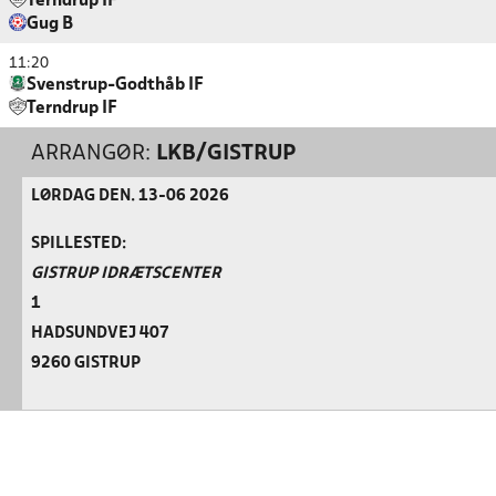
Terndrup IF
Gug B
11:20
Svenstrup-Godthåb IF
Terndrup IF
ARRANGØR:
LKB/GISTRUP
LØRDAG DEN. 13-06 2026
SPILLESTED:
GISTRUP IDRÆTSCENTER
1
HADSUNDVEJ 407
9260 GISTRUP