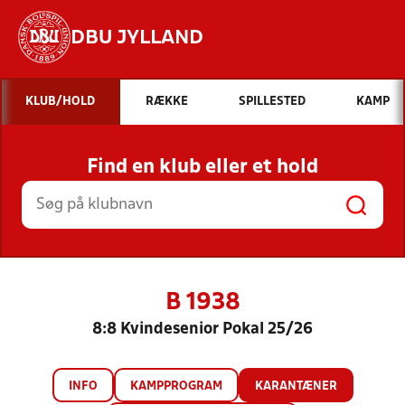
DBU JYLLAND
Hvad vil du søge efter?
KLUB/HOLD
RÆKKE
SPILLESTED
KAMP
INDHOLD OG NYHEDER
Find en klub eller et hold
STILLINGER, RESULTATER, KLUBBER OG
HOLD
B 1938
8:8 Kvindesenior Pokal 25/26
INFO
KAMPPROGRAM
KARANTÆNER