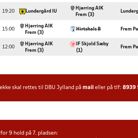
Hjørring AIK
19:20
Lundergård IU
Lunderg
Frem (3)
Hjørring AIK
15:00
Hirtshals B
Frem Pa
Frem (3)
Hjørring AIK
IF Skjold Sæby
12:00
Frem Pa
Frem (3)
(1)
ke skal rettes til DBU Jylland på
mail
eller på tlf:
8939
or 9 hold på 7. pladsen: