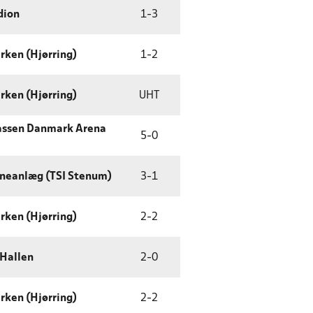
dion
1
-
3
rken (Hjørring)
1
-
2
rken (Hjørring)
UHT
assen Danmark Arena
5
-
0
aneanlæg (TSI Stenum)
3
-
1
rken (Hjørring)
2
-
2
Hallen
2
-
0
rken (Hjørring)
2
-
2