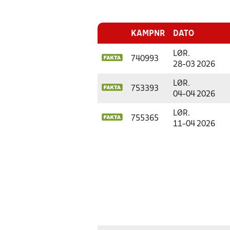
KAMPNR
DATO
LØR.
740993
28-03 2026
LØR.
753393
04-04 2026
LØR.
755365
11-04 2026