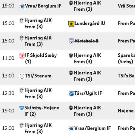
Hjørring AIK
19:00
Vraa/Børglum IF
Vrå Sta
Frem (3)
Hjørring AIK
15:00
Lundergård IU
Frem Pa
Frem (3)
Hjørring AIK
15:00
Hirtshals B
Frem Pa
Frem (3)
IF Skjold Sæby
Hjørring AIK
Sparek
11:00
(1)
Frem (3)
(Sæby)
Hjørring AIK
13:00
TSI/Stenum
TSI's B
Frem (3)
Hjørring AIK
12:30
Tårs/Ugilt IF
Frem Pa
Frem (3)
Skibsby-Højene
Hjørring AIK
19:00
Højene 
IF (2)
Frem (3)
Hjørring AIK
12:00
Vraa/Børglum IF
Frem Pa
Frem (3)