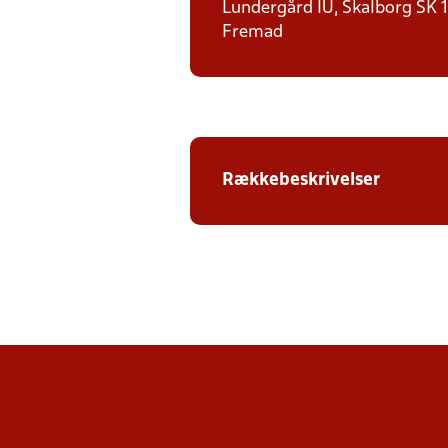
Lundergård IU, Skalborg SK 1,
Fremad
Rækkebeskrivelser