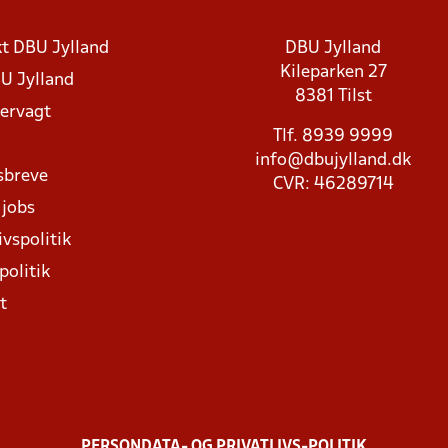
t DBU Jylland
DBU Jylland
Kileparken 27
U Jylland
8381 Tilst
rvagt
Tlf. 8939 9999
info@dbujylland.dk
sbreve
CVR: 46289714
 jobs
ivspolitik
politik
t
PERSONDATA- OG PRIVATLIVS-POLITIK