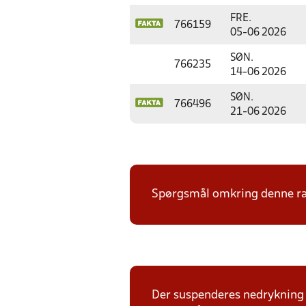
FRE.
766159
05-06 2026
SØN.
766235
14-06 2026
SØN.
766496
21-06 2026
Spørgsmål omkring denne ræk
Der suspenderes nedrykning f