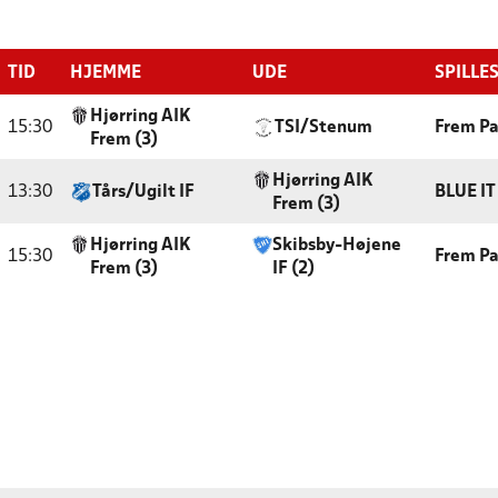
TID
HJEMME
UDE
SPILLE
Hjørring AIK
15:30
TSI/Stenum
Frem Pa
Frem (3)
Hjørring AIK
13:30
Tårs/Ugilt IF
BLUE IT
Frem (3)
Hjørring AIK
Skibsby-Højene
15:30
Frem Pa
Frem (3)
IF (2)