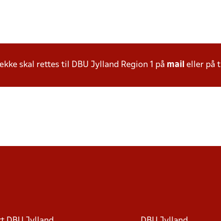
ke skal rettes til DBU Jylland Region 1 på
mail
eller på t
t DBU Jylland
DBU Jylland