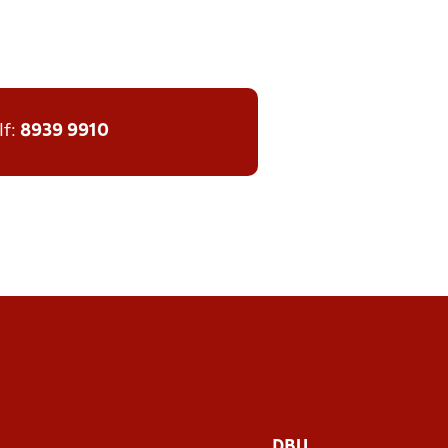
lf:
8939 9910
DBU