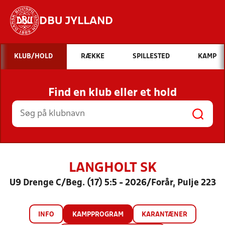
DBU JYLLAND
Hvad vil du søge efter?
KLUB/HOLD
RÆKKE
SPILLESTED
KAMP
INDHOLD OG NYHEDER
Find en klub eller et hold
STILLINGER, RESULTATER, KLUBBER OG
HOLD
LANGHOLT SK
U9 Drenge C/Beg. (17) 5:5 - 2026/Forår, Pulje 223
INFO
KAMPPROGRAM
KARANTÆNER