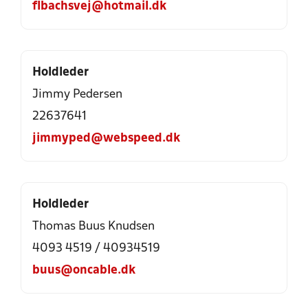
flbachsvej@hotmail.dk
Holdleder
Jimmy Pedersen
22637641
jimmyped@webspeed.dk
Holdleder
Thomas Buus Knudsen
4093 4519 / 40934519
buus@oncable.dk