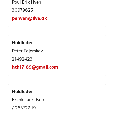
Poul Erik Hven
30979625
pehven@live.dk
Holdleder
Peter Fejerskov
21492423
hch17189@gmail.com
Holdleder
Frank Lauridsen
/ 26372249