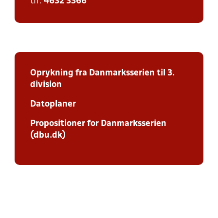
tlf:
4632 3366
Oprykning fra Danmarksserien til 3.
division
Datoplaner
Propositioner for Danmarksserien
(dbu.dk)