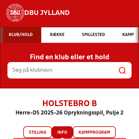
DBU JYLLAND
Hvad vil du søge efter?
KLUB/HOLD
RÆKKE
SPILLESTED
KAMP
INDHOLD OG NYHEDER
Find en klub eller et hold
STILLINGER, RESULTATER, KLUBBER OG
HOLD
HOLSTEBRO B
Herre-DS 2025-26 Oprykningsspil, Pulje 2
STILLING
INFO
KAMPPROGRAM