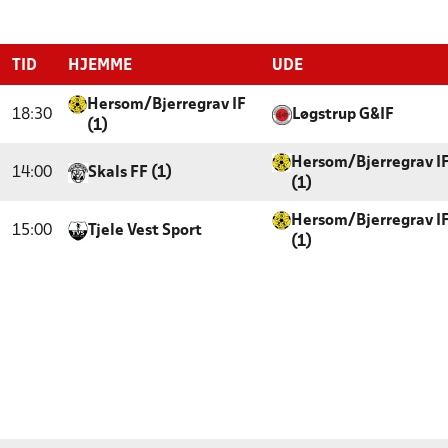
TID
HJEMME
UDE
Hersom/Bjerregrav IF
18:30
Løgstrup G&IF
(1)
Hersom/Bjerregrav I
14:00
Skals FF (1)
(1)
Hersom/Bjerregrav I
15:00
Tjele Vest Sport
(1)