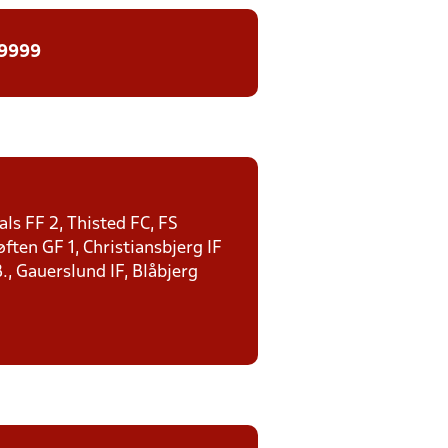
 9999
ls FF 2, Thisted FC, FS
ten GF 1, Christiansbjerg IF
., Gauerslund IF, Blåbjerg