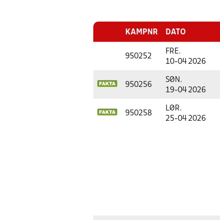
KAMPNR
DATO
FRE.
950252
10-04 2026
SØN.
950256
19-04 2026
LØR.
950258
25-04 2026