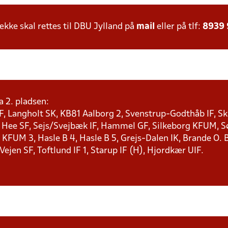
ke skal rettes til DBU Jylland på
mail
eller på tlf:
8939
a 2. pladsen:
F, Langholt SK, KB81 Aalborg 2, Svenstrup-Godthåb IF, Ska
, Hee SF, Sejs/Svejbæk IF, Hammel GF, Silkeborg KFUM, Søf
KFUM 3, Hasle B 4, Hasle B 5, Grejs-Dalen IK, Brande O. B
 Vejen SF, Toftlund IF 1, Starup IF (H), Hjordkær UIF.