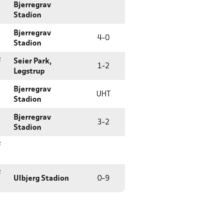
Bjerregrav
Stadion
Bjerregrav
4
-
0
Stadion
F
Seier Park,
1
-
2
Løgstrup
Bjerregrav
UHT
Stadion
Bjerregrav
3
-
2
Stadion
F
F
Ulbjerg Stadion
0
-
9