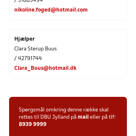
/ 51885494
nikoline.foged@hotmail.com
Hjælper
Clara Sterup Buus
/ 42791744
Clara_Buus@hotmail.dk
Spørgsmål omkring denne række skal
rettes til DBU Jylland på
mail
eller på tlf:
8939 9999