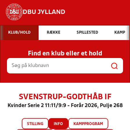
DBU JYLLAND
Hvad vil du søge efter?
KLUB/HOLD
RÆKKE
SPILLESTED
KAMP
INDHOLD OG NYHEDER
Find en klub eller et hold
STILLINGER, RESULTATER, KLUBBER OG
HOLD
SVENSTRUP-GODTHÅB IF
Kvinder Serie 2 11:11/9:9 - Forår 2026, Pulje 268
STILLING
INFO
KAMPPROGRAM