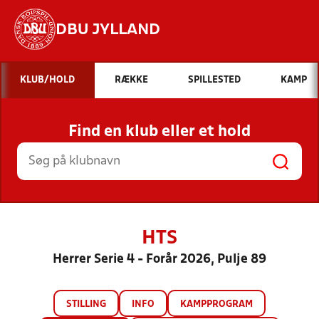
DBU JYLLAND
Hvad vil du søge efter?
KLUB/HOLD
RÆKKE
SPILLESTED
KAMP
INDHOLD OG NYHEDER
Find en klub eller et hold
STILLINGER, RESULTATER, KLUBBER OG
HOLD
HTS
Herrer Serie 4 - Forår 2026, Pulje 89
STILLING
INFO
KAMPPROGRAM