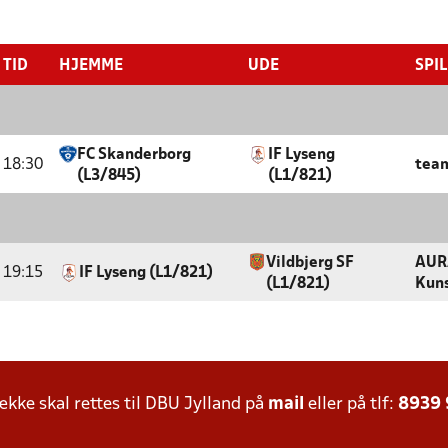
TID
HJEMME
UDE
SPI
FC Skanderborg
IF Lyseng
18:30
team
(L3/845)
(L1/821)
Vildbjerg SF
AUR
19:15
IF Lyseng (L1/821)
(L1/821)
Kun
ke skal rettes til DBU Jylland på
mail
eller på tlf:
8939