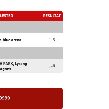
LLESTED
RESULTAT
.blue arena
1
-
3
A PARK, Lyseng
1
-
4
stgræs
 9999