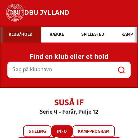
DBU JYLLAND
Hvad vil du søge efter?
KLUB/HOLD
RÆKKE
SPILLESTED
KAMP
INDHOLD OG NYHEDER
Find en klub eller et hold
STILLINGER, RESULTATER, KLUBBER OG
HOLD
SUSÅ IF
Serie 4 - Forår, Pulje 12
STILLING
INFO
KAMPPROGRAM