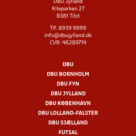
DBU Jylland
Kileparken 27
8381 Tilst
Tlf. 8939 9999
info@dbujylland.dk
CVR: 46289714
DBU
DBU BORNHOLM
DBU FYN
DBU JYLLAND
DBU KØBENHAVN
DBU LOLLAND-FALSTER
DBU SJÆLLAND
FUTSAL