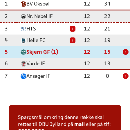
1
BV Oksbøl
12
34
2
Nr. Nebel IF
12
22
3
HTS
12
21
i
4
Helle FC
12
19
i
5
Skjern GF (1)
12
15
!
6
Varde IF
12
13
7
Ansager IF
12
0
!
Spørgsmål omkring denne række skal
rettes til DBU Jylland på
mail
eller på tlf: