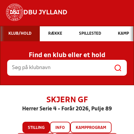
DBU JYLLAND
Hvad vil du søge efter?
KLUB/HOLD
RÆKKE
SPILLESTED
KAMP
INDHOLD OG NYHEDER
Find en klub eller et hold
STILLINGER, RESULTATER, KLUBBER OG
HOLD
SKJERN GF
Herrer Serie 4 - Forår 2026, Pulje 89
STILLING
INFO
KAMPPROGRAM