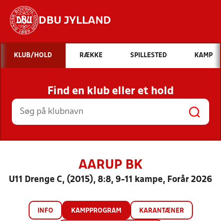
DBU JYLLAND
Hvad vil du søge efter?
KLUB/HOLD
RÆKKE
SPILLESTED
KAMP
INDHOLD OG NYHEDER
Find en klub eller et hold
STILLINGER, RESULTATER, KLUBBER OG
HOLD
AARUP BK
U11 Drenge C, (2015), 8:8, 9-11 kampe, Forår 2026
INFO
KAMPPROGRAM
KARANTÆNER