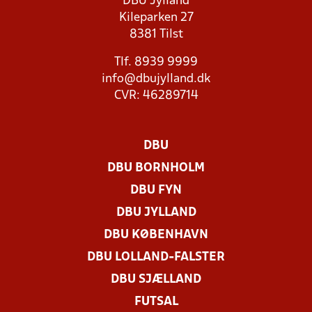
DBU Jylland
Kileparken 27
8381 Tilst
Tlf. 8939 9999
info@dbujylland.dk
CVR: 46289714
DBU
DBU BORNHOLM
DBU FYN
DBU JYLLAND
DBU KØBENHAVN
DBU LOLLAND-FALSTER
DBU SJÆLLAND
FUTSAL