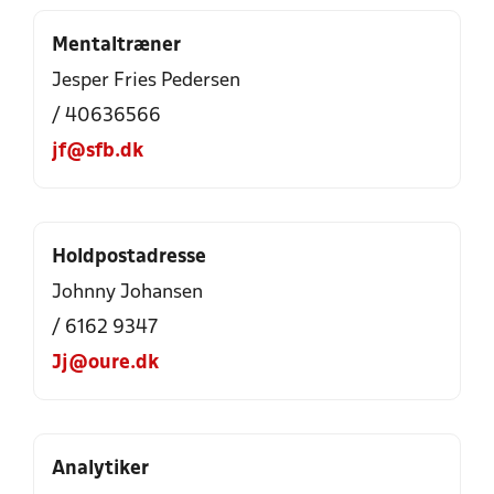
Mentaltræner
Jesper Fries Pedersen
/ 40636566
jf@sfb.dk
Holdpostadresse
Johnny Johansen
/ 6162 9347
Jj@oure.dk
Analytiker