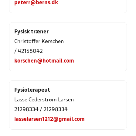
peterr@berns.dk
Fysisk træner
Christoffer Kørschen
/ 42158042
korschen@hotmail.com
Fysioterapeut
Lasse Cederstrøm Larsen
21298334 / 21298334
lasselarsen1212@gmail.com