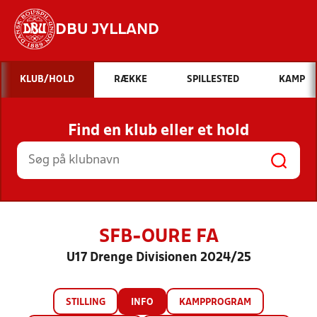
DBU JYLLAND
Hvad vil du søge efter?
KLUB/HOLD
RÆKKE
SPILLESTED
KAMP
INDHOLD OG NYHEDER
Find en klub eller et hold
STILLINGER, RESULTATER, KLUBBER OG
HOLD
SFB-OURE FA
U17 Drenge Divisionen 2024/25
STILLING
INFO
KAMPPROGRAM