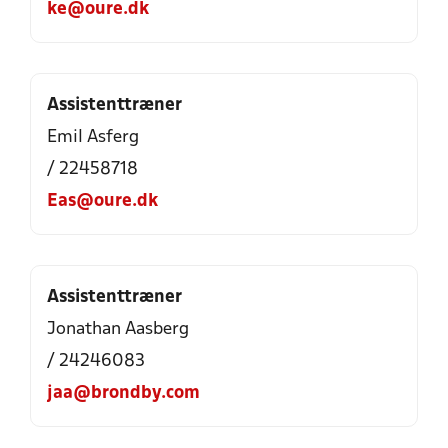
ke@oure.dk
Assistenttræner
Emil Asferg
/ 22458718
Eas@oure.dk
Assistenttræner
Jonathan Aasberg
/ 24246083
jaa@brondby.com