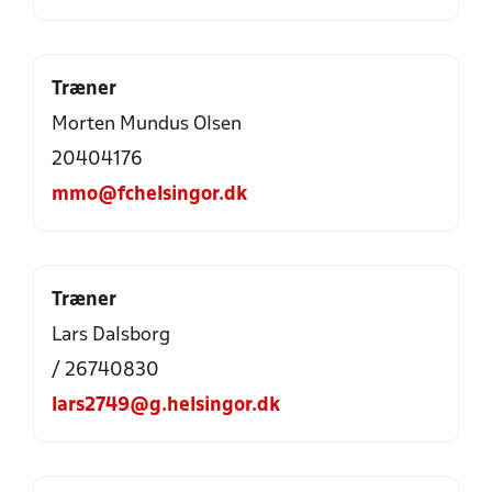
Træner
Morten Mundus Olsen
20404176
mmo@fchelsingor.dk
Træner
Lars Dalsborg
/ 26740830
lars2749@g.helsingor.dk