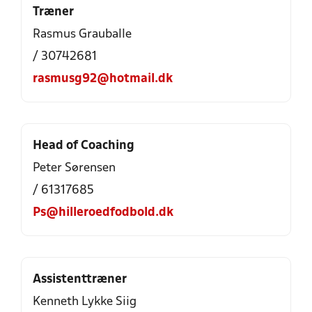
Træner
Rasmus Grauballe
/ 30742681
rasmusg92@hotmail.dk
Head of Coaching
Peter Sørensen
/ 61317685
Ps@hilleroedfodbold.dk
Assistenttræner
Kenneth Lykke Siig