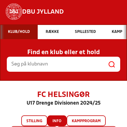
DBU JYLLAND
Hvad vil du søge efter?
KLUB/HOLD
RÆKKE
SPILLESTED
KAMP
INDHOLD OG NYHEDER
Find en klub eller et hold
STILLINGER, RESULTATER, KLUBBER OG
HOLD
FC HELSINGØR
U17 Drenge Divisionen 2024/25
STILLING
INFO
KAMPPROGRAM