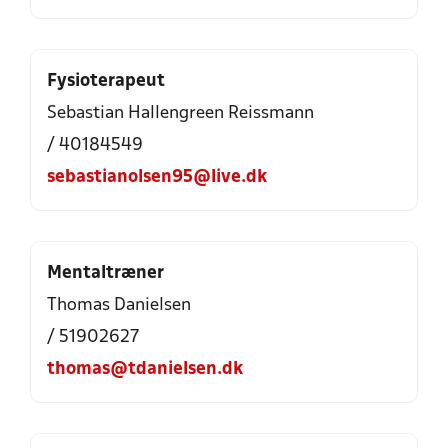
Fysioterapeut
Sebastian Hallengreen Reissmann
/ 40184549
sebastianolsen95@live.dk
Mentaltræner
Thomas Danielsen
/ 51902627
thomas@tdanielsen.dk