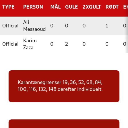
TYPE
PERSON
MÅL
GULE
2XGULT
RØDT
E
Ali
Official
0
0
0
1
0
Messaoud
Karim
Official
0
2
0
0
0
Zaza
Karantænegrænser 19, 36, 52, 68, 84,
100, 116, 132, 148 derefter individuelt.