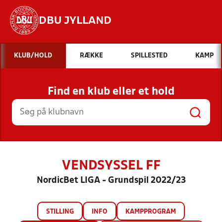
DBU JYLLAND
Hvad vil du søge efter?
KLUB/HOLD
RÆKKE
SPILLESTED
KAMP
INDHOLD OG NYHEDER
Find en klub eller et hold
STILLINGER, RESULTATER, KLUBBER OG
HOLD
VENDSYSSEL FF
NordicBet LIGA - Grundspil 2022/23
STILLING
INFO
KAMPPROGRAM