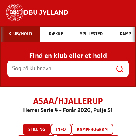
DBU JYLLAND
Hvad vil du søge efter?
KLUB/HOLD
RÆKKE
SPILLESTED
KAMP
INDHOLD OG NYHEDER
Find en klub eller et hold
STILLINGER, RESULTATER, KLUBBER OG
HOLD
ASAA/HJALLERUP
Herrer Serie 4 - Forår 2026, Pulje 51
STILLING
INFO
KAMPPROGRAM