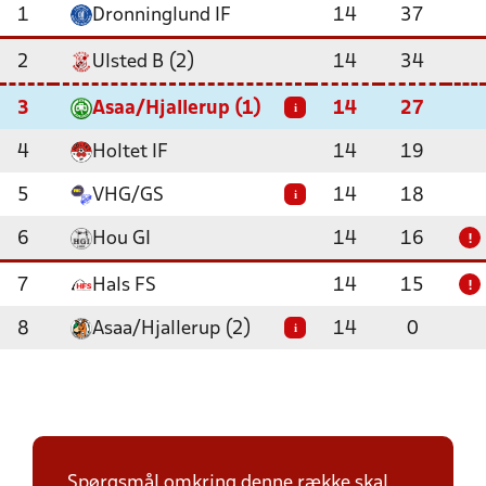
1
Dronninglund IF
14
37
2
Ulsted B (2)
14
34
3
Asaa/Hjallerup (1)
14
27
i
4
Holtet IF
14
19
5
VHG/GS
14
18
i
6
Hou GI
14
16
!
7
Hals FS
14
15
!
8
Asaa/Hjallerup (2)
14
0
i
Spørgsmål omkring denne række skal