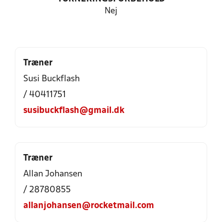
Nej
Træner
Susi Buckflash
/ 40411751
susibuckflash@gmail.dk
Træner
Allan Johansen
/ 28780855
allanjohansen@rocketmail.com