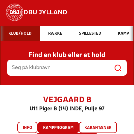
DBU JYLLAND
Hvad vil du søge efter?
KLUB/HOLD
RÆKKE
SPILLESTED
KAMP
INDHOLD OG NYHEDER
Find en klub eller et hold
STILLINGER, RESULTATER, KLUBBER OG
HOLD
VEJGAARD B
U11 Piger B (14) INDE, Pulje 97
INFO
KAMPPROGRAM
KARANTÆNER