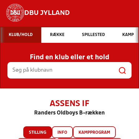
DBU JYLLAND
Hvad vil du søge efter?
KLUB/HOLD
RÆKKE
SPILLESTED
KAMP
INDHOLD OG NYHEDER
Find en klub eller et hold
STILLINGER, RESULTATER, KLUBBER OG
HOLD
ASSENS IF
Randers Oldboys B-rækken
STILLING
INFO
KAMPPROGRAM