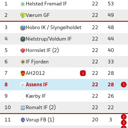
1
Helsted Fremad IF
22
53
2
Værum GF
22
49
3
Hobro IK / Slyngelholdet
22
48
4
Nielstrup/Voldum IF
22
44
5
Hornslet IF (2)
22
40
6
IF Fjorden
22
33
7
AH2012
22
28
i
8
Assens IF
22
28
!
9
Kærby IF
22
26
10
Romalt IF (2)
22
22
!
11
Vorup FB (1)
20
3
!