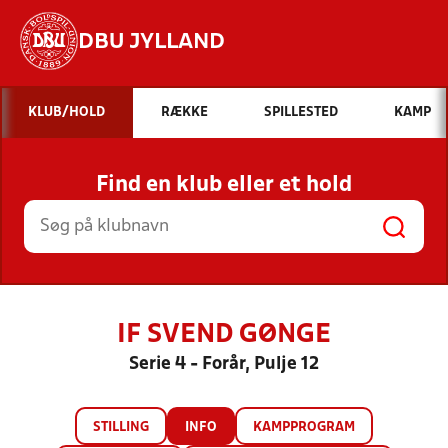
DBU JYLLAND
Hvad vil du søge efter?
KLUB/HOLD
RÆKKE
SPILLESTED
KAMP
INDHOLD OG NYHEDER
Find en klub eller et hold
STILLINGER, RESULTATER, KLUBBER OG
HOLD
IF SVEND GØNGE
Serie 4 - Forår, Pulje 12
STILLING
INFO
KAMPPROGRAM