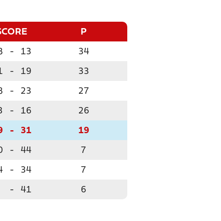
SCORE
P
8
-
13
34
1
-
19
33
8
-
23
27
3
-
16
26
9
-
31
19
0
-
44
7
4
-
34
7
8
-
41
6