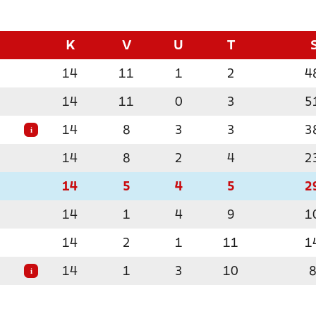
K
V
U
T
14
11
1
2
4
14
11
0
3
5
14
8
3
3
3
i
14
8
2
4
2
14
5
4
5
2
14
1
4
9
1
14
2
1
11
1
14
1
3
10
i