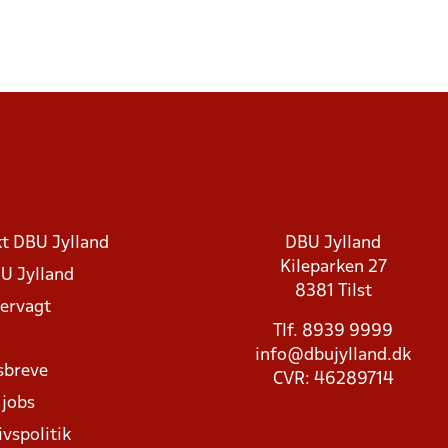
t DBU Jylland
DBU Jylland
Kileparken 27
U Jylland
8381 Tilst
rvagt
Tlf. 8939 9999
info@dbujylland.dk
sbreve
CVR: 46289714
 jobs
ivspolitik