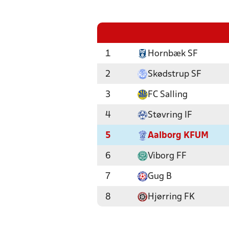
1
Hornbæk SF
2
Skødstrup SF
3
FC Salling
4
Støvring IF
5
Aalborg KFUM
6
Viborg FF
7
Gug B
8
Hjørring FK