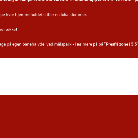
strering af kampens resultat via DBU’s Fodbold App
eller via ”Mit DBU” 
e hvor hjemmeholdet stiller en lokal dommer.
ne række!
age på egen banehalvdel ved målspark - læs mere på på "
Presfri zone i 5
:5