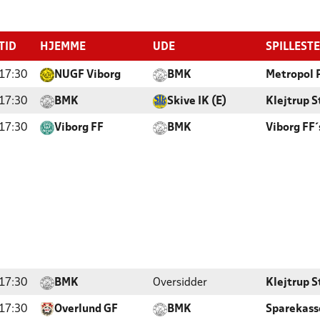
TID
HJEMME
UDE
SPILLEST
17:30
NUGF Viborg
BMK
Metropol P
17:30
BMK
Skive IK (E)
Klejtrup S
17:30
Viborg FF
BMK
Viborg FF´
17:30
BMK
Oversidder
Klejtrup S
17:30
Overlund GF
BMK
Sparekass