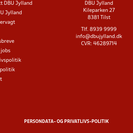
t DBU Jylland
DBU Jylland
Kileparken 27
U Jylland
8381 Tilst
rvagt
Tlf. 8939 9999
info@dbujylland.dk
sbreve
CVR: 46289714
 jobs
ivspolitik
politik
t
PERSONDATA- OG PRIVATLIVS-POLITIK