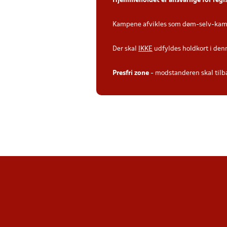
Hjemmeholdet er ansvarlige for regi
Kampene afvikles som døm-selv-kamp
Der skal
IKKE
udfyldes holdkort i den
Presfri zone
- modstanderen skal tilb