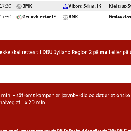
17:30
BMK
Viborg Sdrm. IK
Klejtrup S
17:30
Ørslevkloster IF
BMK
Ørslevklos
ke skal rettes til DBU Jylland Region 2 på
mail
eller på 
20 min. - såfremt kampen er jævnbyrdig og det er et ønske
. halveg af 1 x 20 min.